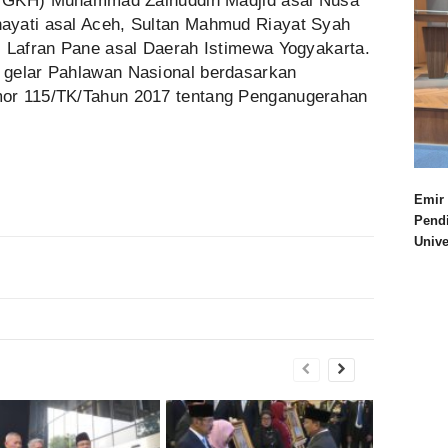
i (TGKH) Muhammad Zainuddin Madjid asal Nusa
ayati asal Aceh, Sultan Mahmud Riayat Syah
s Lafran Pane asal Daerah Istimewa Yogyakarta.
 gelar Pahlawan Nasional berdasarkan
or 115/TK/Tahun 2017 tentang Penganugerahan
Emir 
Pend
Univ