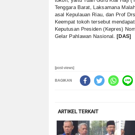
tokoh, yaitu Tuan Guru Kiai Haj
Tenggara Barat, Laksamana Malah
asal Kepulauan Riau, dan Prof Dr
Keempat tokoh tersebut mendapat
Keputusan Presiden (Kepres) Nom
Gelar Pahlawan Nasional.
[DAS]
[post-views]
BAGIKAN
ARTIKEL TERKAIT