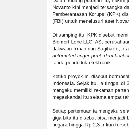
Dalam sidang putusan itu, hakim
Novanto kini menjadi tersangka d
Pemberantasan Korupsi (KPK) dis
(FBI) untuk menelusuri aset Novan
Di samping itu, KPK disebut memi
Biomorf Lone LLC, AS, perusahaan
dakwaan Irman dan Sugiharto, ora
automated finger print identificat
tanda penduduk elektronik.
Ketika proyek ini disebut bermas
Indonesia. Sejak itu, ia tinggal d
mengaku memiliki rekaman pertem
megaskandal itu selama empat ta
Setiap pertemuan ia mengaku se
giga bita itu disebut bisa menjad
negara hingga Rp 2,3 triliun terseb