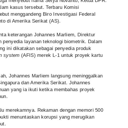
 juga menyebut nama Setya Novanto, Ketua DPR.
alam kasus tersebut. Terbaru Komisi
ebut menggandeng Biro Investigasi Federal
to di Amerika Serikat (AS).
nta keterangan Johannes Marliem, Direktur
 penyedia layanan teknologi biometrik. Dalam
ng ini dikatakan sebagai penyedia produk
ion system
(AFIS) merek L-1 untuk proyek kartu
alah, Johannes Marliem langsung meninggalkan
i Singapura dan Amerika Serikat. Johannes
uan yang ia ikuti ketika membahas proyek
hun.
lalu merekamnya. Rekaman dengan memori 500
i bukti menuntaskan korupsi yang merugikan
ut.