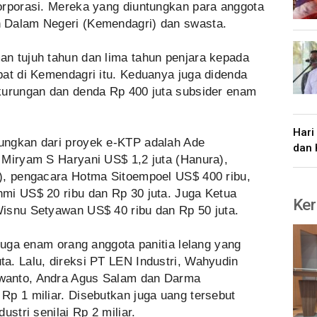
orporasi. Mereka yang diuntungkan para anggota
 Dalam Negeri (Kemendagri) dan swasta.
n tujuh tahun dan lima tahun penjara kepada
bat di Kemendagri itu. Keduanya juga didenda
kurungan dan denda Rp 400 juta subsider enam
Hari
ungkan dari proyek e-KTP adalah Ade
dan 
 Miryam S Haryani US$ 1,2 juta (Hanura),
), pengacara Hotma Sitoempoel US$ 400 ribu,
mi US$ 20 ribu dan Rp 30 juta. Juga Ketua
Ker
isnu Setyawan US$ 40 ribu dan Rp 50 juta.
 juga enam orang anggota panitia lelang yang
a. Lalu, direksi PT LEN Industri, Wahyudin
wanto, Andra Agus Salam dan Darma
Rp 1 miliar. Disebutkan juga uang tersebut
ustri senilai Rp 2 miliar.