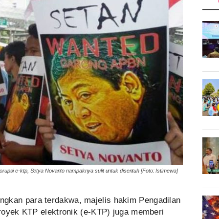
orupsi e-ktp, Setya Novanto nampaknya sulit untuk disentuh [Foto: Istimewa]
ngkan para terdakwa, majelis hakim Pengadilan
royek KTP elektronik (e-KTP) juga memberi