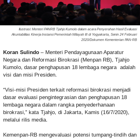
Ilustrasi: Menteri PANRB Tjahjo Kumolo dalam acara Penyerahan Hasil Evaluasi
Akuntabilitas Kinerja Instansi Pemerintah Wilayah III di Yogyakarta, Senin 24 Februari
2020/Dokumen Kementerian PAN-RB
Koran Sulindo
– Menteri Pendayagunaan Aparatur
Negara dan Reformasi Birokrasi (Menpan RB), Tjahjo
Kumolo, dasar penghapusan 18 lembaga negara adalah
visi dan misi Presiden.
“Visi-misi Presiden terkait reformasi birokrasi menjadi
dasar evaluasi pengintegrasian dan penghapusan 18
lembaga negara dalam rangka penyederhanaan
birokrasi,” kata Tjahjo, di Jakarta, Kamis (16/7/2020),
melalui rilis media.
Kemenpan-RB mengevaluasi potensi tumpang-tindih dan