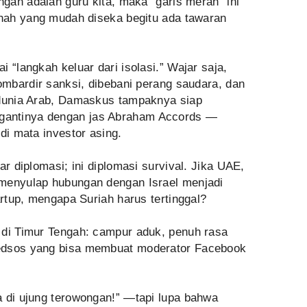
ngah adalah guru kita, maka “garis merah” ini
anah yang mudah diseka begitu ada tawaran
 “langkah keluar dari isolasi.” Wajar saja,
bombardir sanksi, dibebani perang saudara, dan
 dunia Arab, Damaskus tampaknya siap
antinya dengan jas Abraham Accords —
di mata investor asing.
ar diplomasi; ini diplomasi survival. Jika UAE,
 menyulap hubungan dengan Israel menjadi
artup, mengapa Suriah harus tertinggal?
 di Timur Tengah: campur aduk, penuh rasa
edsos yang bisa membuat moderator Facebook
a di ujung terowongan!” —tapi lupa bahwa