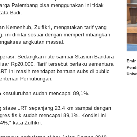
warga Palembang bisa menggunakan ini tidak
ata Budi.
an Kemenhub, Zulfikri, mengatakan tarif yang
g, ini dinilai sesuai dengan mempertimbangkan
ngakses angkutan massal.
 operasi. Sedangkan rute sampai Stasiun Bandara
Emir 
sar Rp20.000. Tarif tersebut berlaku sementara
Pend
RT ini masih mendapat bantuan subsidi public
Univ
menterian Perhubungan.
a kesuluruhan sudah mencapai 89,1%.
ng stase LRT sepanjang 23,4 km sampai dengan
rogres fisik sudah mencapai 89,1%. Kondisi ini
%,” kata Zulfikri.