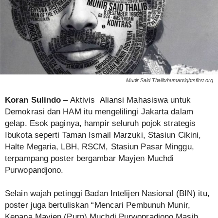
Munir Said Thalib/humanrightsfirst.org
Koran Sulindo
– Aktivis Aliansi Mahasiswa untuk
Demokrasi dan HAM itu mengelilingi Jakarta dalam
gelap. Esok paginya, hampir seluruh pojok strategis
Ibukota seperti Taman Ismail Marzuki, Stasiun Cikini,
Halte Megaria, LBH, RSCM, Stasiun Pasar Minggu,
terpampang poster bergambar Mayjen Muchdi
Purwopandjono.
Selain wajah petinggi Badan Intelijen Nasional (BIN) itu,
poster juga bertuliskan “Mencari Pembunuh Munir,
Kenapa Mayjen (Purn) Muchdi Purwopradjono Masih