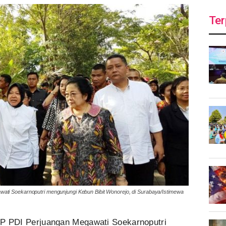
Ter
ati Soekarnoputri mengunjungi Kebun Bibit Wonorejo, di Surabaya/Istimewa
 PDI Perjuangan Megawati Soekarnoputri