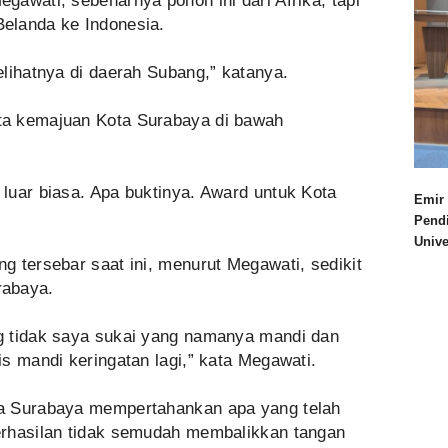
awati, sebenarnya pohon ini dari Afrika, tapi
elanda ke Indonesia.
lihatnya di daerah Subang,” katanya.
ta kemajuan Kota Surabaya di bawah
luar biasa. Apa buktinya. Award untuk Kota
Emir 
Pend
Univ
 tersebar saat ini, menurut Megawati, sedikit
rabaya.
g tidak saya sukai yang namanya mandi dan
s mandi keringatan lagi,” kata Megawati.
a Surabaya mempertahankan apa yang telah
erhasilan tidak semudah membalikkan tangan