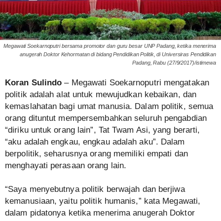
Megawati Soekarnoputri bersama promotor dan guru besar UNP Padang, ketika menerima
anugerah Doktor Kehormatan di bidang Pendidikan Politik, di Universiras Pendidikan
Padang, Rabu (27/9/2017)/istimewa
Koran Sulindo
– Megawati Soekarnoputri mengatakan
politik adalah alat untuk mewujudkan kebaikan, dan
kemaslahatan bagi umat manusia. Dalam politik, semua
orang dituntut mempersembahkan seluruh pengabdian
“diriku untuk orang lain”, Tat Twam Asi, yang berarti,
“aku adalah engkau, engkau adalah aku”. Dalam
berpolitik, seharusnya orang memiliki empati dan
menghayati perasaan orang lain.
“Saya menyebutnya politik berwajah dan berjiwa
kemanusiaan, yaitu politik humanis,” kata Megawati,
dalam pidatonya ketika menerima anugerah Doktor