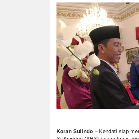
Koran Sulindo
– Kendati siap me
Yudhoyono (AHY) belum tegas men