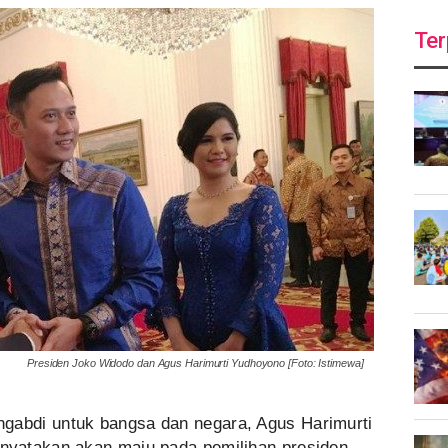
Ter
Presiden Joko Widodo dan Agus Harimurti Yudhoyono [Foto: Istimewa]
ngabdi untuk bangsa dan negara, Agus Harimurti
yatakan akan maju pada pemilihan presiden