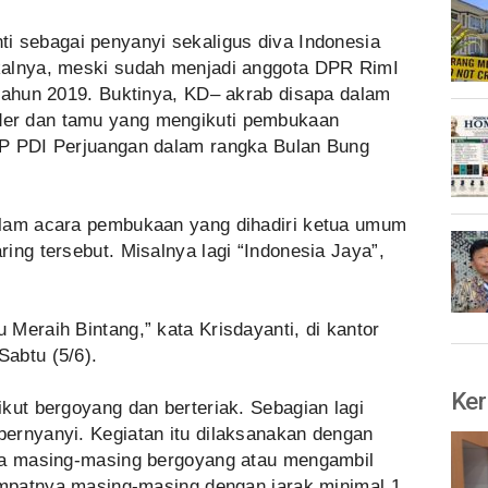
i sebagai penyanyi sekaligus diva Indonesia
kalnya, meski sudah menjadi anggota DPR RimI
 tahun 2019. Buktinya, KD– akrab disapa dalam
er dan tamu yang mengikuti pembukaan
PP PDI Perjuangan dalam rangka Bulan Bung
alam acara pembukaan yang dihadiri ketua umum
ing tersebut. Misalnya lagi “Indonesia Jaya”,
Meraih Bintang,” kata Krisdayanti, di kantor
abtu (5/6).
Ker
kut bergoyang dan berteriak. Sebagian lagi
ernyanyi. Kegiatan itu dilaksanakan dengan
gga masing-masing bergoyang atau mengambil
tempatnya masing-masing dengan jarak minimal 1