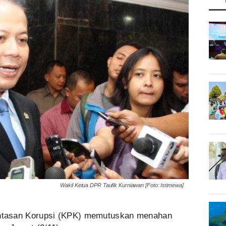
Wakil Ketua DPR Taufik Kurniawan [Foto: Istimewa]
ntasan Korupsi (KPK) memutuskan menahan