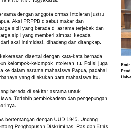
itik Nol KM, Yogyakarta.
 bersama dengan anggota ormas intoleran justru
pua. Aksi PRPPB disebut makar dan
rga sipil yang berada di asrama terjebak dan
warga sipil yang memberi simpati kepada
ari aksi intimidasi, dihadang dan ditangkap.
ekerasan disertai dengan kata-kata bernada
pun kelompok-kelompok intoleran itu. Polisi juga
Emir 
a ke dalam asrama mahasiswa Papua, padahal
Pend
erbahaya yang dilakukan para mahasiswa itu.
Univ
yang berada di sekitar asrama untuk
asiswa. Terlebih pemblokadean dan pengepungan
arinya.
jelas bertentangan dengan UUD 1945, Undang
ntang Penghapusan Diskriminasi Ras dan Etnis