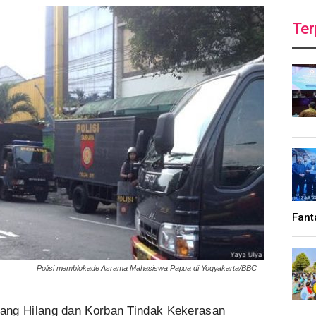
Ter
Fant
Polisi memblokade Asrama Mahasiswa Papua di Yogyakarta/BBC
ang Hilang dan Korban Tindak Kekerasan