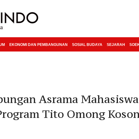
KUM
EKONOMI DAN PEMBANGUNAN
SOSIAL BUDAYA
SEJARAH
SOE
epungan Asrama Mahasiswa
 Program Tito Omong Koso