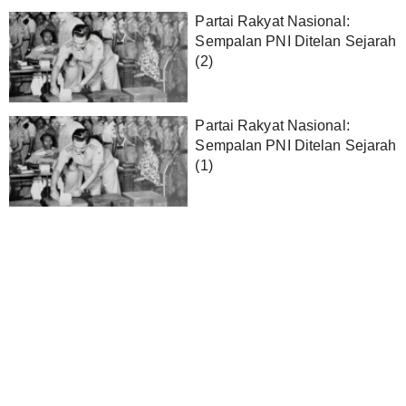
Partai Rakyat Nasional:
Sempalan PNI Ditelan Sejarah
(2)
Partai Rakyat Nasional:
Sempalan PNI Ditelan Sejarah
(1)