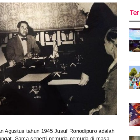
Ter
n Agustus tahun 1945 Jusuf Ronodipuro adalah
angat. Sama seperti pemuda-pemuda di masa