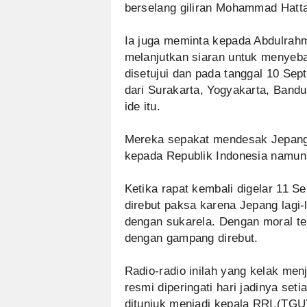
berselang giliran Mohammad Hatta
Ia juga meminta kepada Abdulrahma
melanjutkan siaran untuk menyeb
disetujui dan pada tanggal 10 Se
dari Surakarta, Yogyakarta, Band
ide itu.
Mereka sepakat mendesak Jepang
kepada Republik Indonesia namun 
Ketika rapat kembali digelar 11 S
direbut paksa karena Jepang lagi
dengan sukarela. Dengan moral ten
dengan gampang direbut.
Radio-radio inilah yang kelak men
resmi diperingati hari jadinya se
ditunjuk menjadi kepala RRI.(TGU