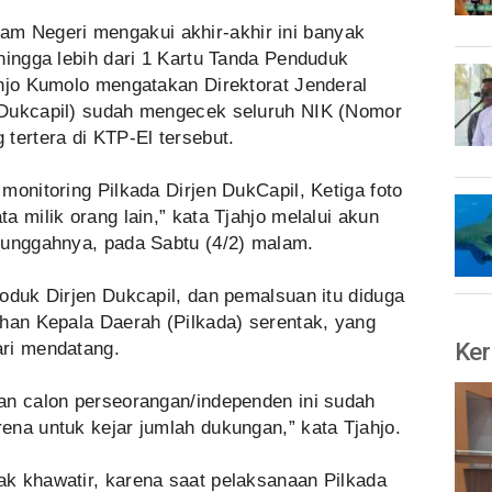
am Negeri mengakui akhir-akhir ini banyak
hingga lebih dari 1 Kartu Tanda Penduduk
ahjo Kumolo mengatakan Direktorat Jenderal
(Dukcapil) sudah mengecek seluruh NIK (Nomor
tertera di KTP-El tersebut.
monitoring Pilkada Dirjen DukCapil, Ketiga foto
a milik orang lain,” kata Tjahjo melalui akun
iunggahnya, pada Sabtu (4/2) malam.
oduk Dirjen Dukcapil, dan pemalsuan itu diduga
ihan Kepala Daerah (Pilkada) serentak, yang
Ker
ari mendatang.
an calon perseorangan/independen ini sudah
ena untuk kejar jumlah dukungan,” kata Tjahjo.
k khawatir, karena saat pelaksanaan Pilkada