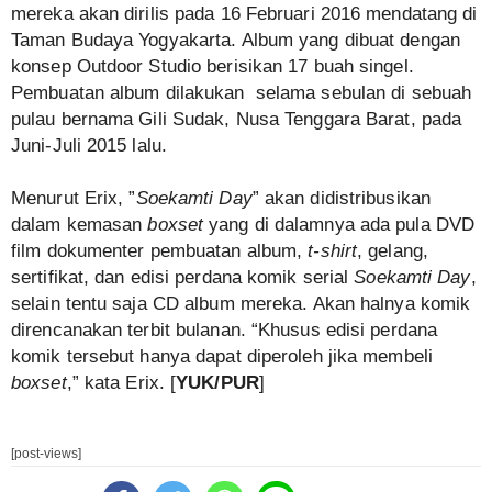
mereka akan dirilis pada 16 Februari 2016 mendatang di
Taman Budaya Yogyakarta. Album yang dibuat dengan
konsep Outdoor Studio berisikan 17 buah singel.
Pembuatan album dilakukan selama sebulan di sebuah
pulau bernama Gili Sudak, Nusa Tenggara Barat, pada
Juni-Juli 2015 lalu.
Menurut Erix, ”
Soekamti Day
” akan didistribusikan
dalam kemasan
boxset
yang di dalamnya ada pula DVD
film dokumenter pembuatan album,
t-shirt
, gelang,
sertifikat, dan edisi perdana komik serial
Soekamti Day
,
selain tentu saja CD album mereka. Akan halnya komik
direncanakan terbit bulanan. “Khusus edisi perdana
komik tersebut hanya dapat diperoleh jika membeli
boxset
,” kata Erix. [
YUK/PUR
]
[post-views]