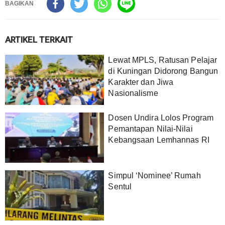
BAGIKAN
ARTIKEL TERKAIT
Lewat MPLS, Ratusan Pelajar
di Kuningan Didorong Bangun
Karakter dan Jiwa
Nasionalisme
Dosen Undira Lolos Program
Pemantapan Nilai-Nilai
Kebangsaan Lemhannas RI
Simpul ‘Nominee’ Rumah
Sentul