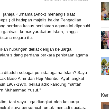
 Tjahaja Purnama (Ahok) menangis saat
psi) di hadapan majelis hakim Pengadilan
idang perdana kasus penistaan agama ini dipenuhi
organisasi kemasyarakatan Islam, hingga
 istana negara itu.
askan hubungan dekat dengan keluarga
alam sidang perdana perkara penistaan agama
aya dituduh sebagai penista agama Islam? Saya
pak Baso Amir dan Haji Misribu. Ayah angkat
hun 1967-1970, beliau adik kandung mantan
urn Muhammad Yusuf.”
Ker
lim, tapi saya juga diangkat oleh keluarga
ngkat saya bersumpah untuk menjadi saudara