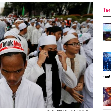
Ter
Fant
Ilustrasi: Unjuk rasa anti Ahok/Reuters