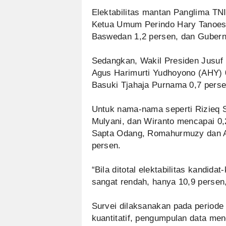
Elektabilitas mantan Panglima TN
Ketua Umum Perindo Hary Tanoeso
Baswedan 1,2 persen, dan Gubernu
Sedangkan, Wakil Presiden Jusuf K
Agus Harimurti Yudhoyono (AHY) 0
Basuki Tjahaja Purnama 0,7 persen
Untuk nama-nama seperti Rizieq S
Mulyani, dan Wiranto mencapai 0
Sapta Odang, Romahurmuzy dan An
persen.
“Bila ditotal elektabilitas kandid
sangat rendah, hanya 10,9 persen,
Survei dilaksanakan pada periode
kuantitatif, pengumpulan data m