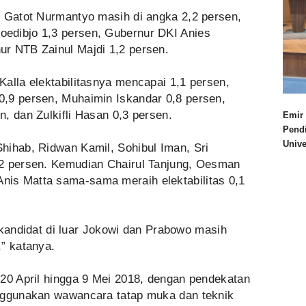
I Gatot Nurmantyo masih di angka 2,2 persen,
edibjo 1,3 persen, Gubernur DKI Anies
r NTB Zainul Majdi 1,2 persen.
alla elektabilitasnya mencapai 1,1 persen,
,9 persen, Muhaimin Iskandar 0,8 persen,
, dan Zulkifli Hasan 0,3 persen.
Emir 
Pend
Univ
hihab, Ridwan Kamil, Sohibul Iman, Sri
,2 persen. Kemudian Chairul Tanjung, Oesman
is Matta sama-sama meraih elektabilitas 0,1
at-kandidat di luar Jokowi dan Prabowo masih
” katanya.
 20 April hingga 9 Mei 2018, dengan pendekatan
enggunakan wawancara tatap muka dan teknik