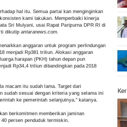
terhadap hal itu. Semua partai kan menginginkan
 konsisten kami lakukan. Memperbaiki kinerja
kata Sri Mulyani, usai Rapat Paripurna DPR RI di
ti dikutip
antaranews.com.
enaikkan anggaran untuk program perlindungan
018 menjadi Rp381 triliun. Alokasi anggaran
eluarga harapan (PKH) tahun depan pun
enjadi Rp34,4 triliun dibandingkan pada 2018
a macam itu sudah lama. Target dari
Ker
n sudah sesuai dengan kriteria yang selama ini
erintah ke pemerintah selanjutnya,” katanya.
kan berkomitmen memberikan jaminan
i 40 persen penduduk termiskin.