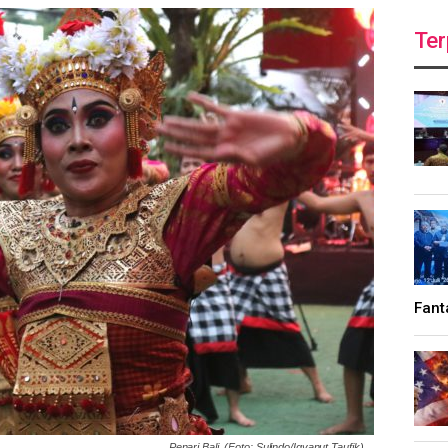
Ter
Fant
Penari Bali. (Foto: Sulindo/Iqyanut Taufik)