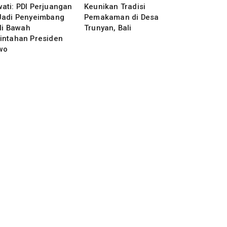
ati: PDI Perjuangan
Keunikan Tradisi
Jadi Penyeimbang
Pemakaman di Desa
 di Bawah
Trunyan, Bali
intahan Presiden
wo