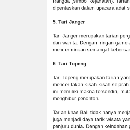
Rangda (simbol kejahatan). Tarian i
dipentaskan dalam upacara adat se
5. Tari Janger
Tari Janger merupakan tarian per
dan wanita. Dengan iringan gamela
mencerminkan semangat kebersam
6. Tari Topeng
Tari Topeng merupakan tarian yan
menceritakan kisah-kisah sejarah a
ini memiliki makna tersendiri, mul
menghibur penonton.
Tarian khas Bali tidak hanya menj
juga menjadi daya tarik wisata ya
penjuru dunia. Dengan keindahan 