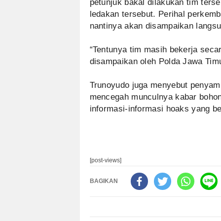
petunjuk bakal dilakukan tim ters
ledakan tersebut. Perihal perkem
nantinya akan disampaikan langsu
“Tentunya tim masih bekerja seca
disampaikan oleh Polda Jawa Timu
Trunoyudo juga menyebut penyampa
mencegah munculnya kabar bohong t
informasi-informasi hoaks yang b
[post-views]
BAGIKAN