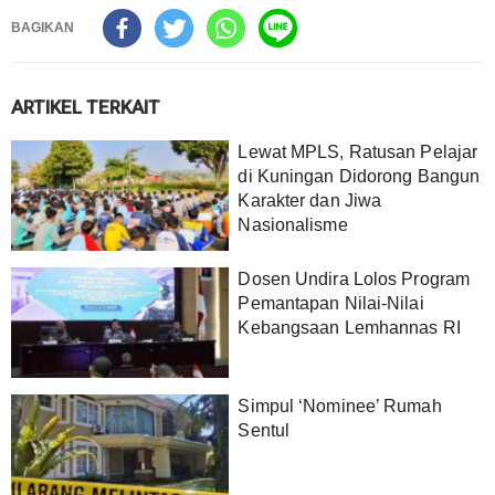
BAGIKAN
ARTIKEL TERKAIT
Lewat MPLS, Ratusan Pelajar
di Kuningan Didorong Bangun
Karakter dan Jiwa
Nasionalisme
Dosen Undira Lolos Program
Pemantapan Nilai-Nilai
Kebangsaan Lemhannas RI
Simpul ‘Nominee’ Rumah
Sentul