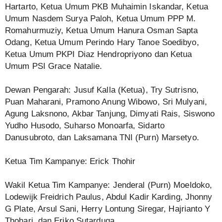
Hartarto, Ketua Umum PKB Muhaimin Iskandar, Ketua
Umum Nasdem Surya Paloh, Ketua Umum PPP M.
Romahurmuziy, Ketua Umum Hanura Osman Sapta
Odang, Ketua Umum Perindo Hary Tanoe Soedibyo,
Ketua Umum PKPI Diaz Hendropriyono dan Ketua
Umum PSI Grace Natalie.
Dewan Pengarah: Jusuf Kalla (Ketua), Try Sutrisno,
Puan Maharani, Pramono Anung Wibowo, Sri Mulyani,
Agung Laksnono, Akbar Tanjung, Dimyati Rais, Siswono
Yudho Husodo, Suharso Monoarfa, Sidarto
Danusubroto, dan Laksamana TNI (Purn) Marsetyo.
Ketua Tim Kampanye: Erick Thohir
Wakil Ketua Tim Kampanye: Jenderal (Purn) Moeldoko,
Lodewijk Freidrich Paulus, Abdul Kadir Karding, Jhonny
G Plate, Arsul Sani, Herry Lontung Siregar, Hajrianto Y
Thohari, dan Eriko Sutarduga.