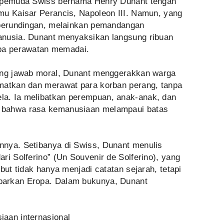
g pemuda Swiss bernama Henry Dunant tengah
mu Kaisar Perancis, Napoleon III. Namun, yang
 perundingan, melainkan pemandangan
anusia. Dunant menyaksikan langsung ribuan
anpa perawatan memadai.
gung jawab moral, Dunant menggerakkan warga
matkan dan merawat para korban perang, tanpa
a. Ia melibatkan perempuan, anak-anak, dan
 bahwa rasa kemanusiaan melampaui batas
nnya. Setibanya di Swiss, Dunant menulis
ri Solferino” (Un Souvenir de Solferino), yang
but tidak hanya menjadi catatan sejarah, tetapi
parkan Eropa. Dalam bukunya, Dunant
aan internasional