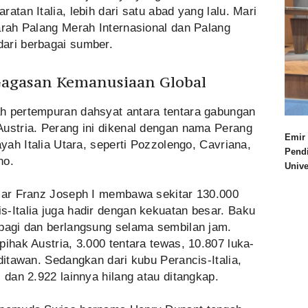
atan Italia, lebih dari satu abad yang lalu. Mari
arah Palang Merah Internasional dan Palang
ari berbagai sumber.
Gagasan Kemanusiaan Global
h pertempuran dahsyat antara tentara gabungan
Austria. Perang ini dikenal dengan nama Perang
Emir 
ayah Italia Utara, seperti Pozzolengo, Cavriana,
Pend
no.
Univ
isar Franz Joseph I membawa sekitar 130.000
-Italia juga hadir dengan kekuatan besar. Baku
 pagi dan berlangsung selama sembilan jam.
pihak Austria, 3.000 tentara tewas, 10.807 luka-
ditawan. Sedangkan dari kubu Perancis-Italia,
 dan 2.922 lainnya hilang atau ditangkap.