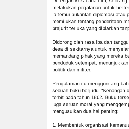
Di tengah kekacauan itu, seoran
melakukan perjalanan untuk berte
ia temui bukanlah diplomasi atau
memilukan tentang penderitaan m
prajurit terluka yang dibiarkan t
Didorong oleh rasa iba dan tang
desa di sekitarnya untuk menyela
memandang pihak yang mereka bel
penduduk setempat, menunjukkan
politik dan militer.
Pengalaman itu mengguncang bati
sebuah buku berjudul “Kenangan da
terbit pada tahun 1862. Buku terse
juga seruan moral yang menggem
mengusulkan dua hal penting:
1. Membentuk organisasi kemanusi