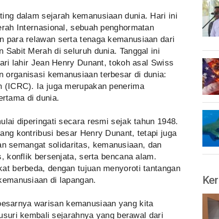
ing dalam sejarah kemanusiaan dunia. Hari ini
Merah Internasional, sebuah penghormatan
n para relawan serta tenaga kemanusiaan dari
 Sabit Merah di seluruh dunia. Tanggal ini
hari lahir Jean Henry Dunant, tokoh asal Swiss
 organisasi kemanusiaan terbesar di dunia:
h (ICRC). Ia juga merupakan penerima
rtama di dunia.
ulai diperingati secara resmi sejak tahun 1948.
ang kontribusi besar Henry Dunant, tetapi juga
 semangat solidaritas, kemanusiaan, dan
, konflik bersenjata, serta bencana alam.
kat berbeda, dengan tujuan menyoroti tantangan
Ker
 kemanusiaan di lapangan.
esarnya warisan kemanusiaan yang kita
elusuri kembali sejarahnya yang berawal dari