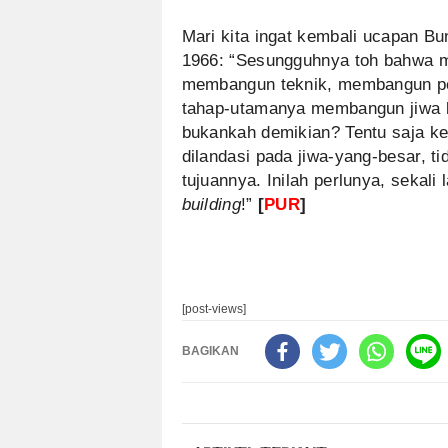
Mari kita ingat kembali ucapan B
1966: “Sesungguhnya toh bahwa 
membangun teknik, membangun pe
tahap-utamanya membangun jiwa b
bukankah demikian? Tentu saja kea
dilandasi pada jiwa-yang-besar, 
tujuannya. Inilah perlunya, sekali
building
!”
[
PUR
]
[post-views]
BAGIKAN