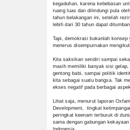
kegaduhan, karena kebebasan untu
ruang luas dan dilindungi pula oleh
tahun belakangan ini, setelah rezi
lebih dari 30 tahun dapat ditumba
Tapi, demokrasi bukanlah konsep 
menerus disempurnakan mengikut
Kita saksikan sendiri sampai sek
masih memiliki banyak sisi gelap, mu
gentong babi, sampai politik ide
kita sebagai suatu bangsa. Tak m
ekses negatif pada berbagai aspek
Lihat saja, menurut laporan Oxfa
Development, tingkat ketimpangan
peringkat keenam terburuk di dun
sama dengan gabungan kekayaan 4
Indonesia.