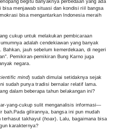
menopang begitu banyaknya perbedaan yang ada
 bisa menjawab situasi dan kondisi riil bangsa
emokrasi bisa mengantarkan Indonesia meraih
.
yang cukup untuk melakukan pembicaraan
 ini umumnya adalah cendekiawan yang banyak
. Bahkan, jauh sebelum kemerdekaan, di negeri
an”. Pemikiran-pemikiran Bung Karno juga
anyak negara.
cientific mind
) sudah dimulai setidaknya sejak
ni sudah punya tradisi bernalar relatif lama.
lang dalam beberapa tahun belakangan ini?
ar-yang-cukup sulit menganalisis informasi—
r bah.Pada gilirannya, bangsa ini pun mudah
terhasut takhayul (
hoax
). Lalu, bagaimana bisa
un karakternya?