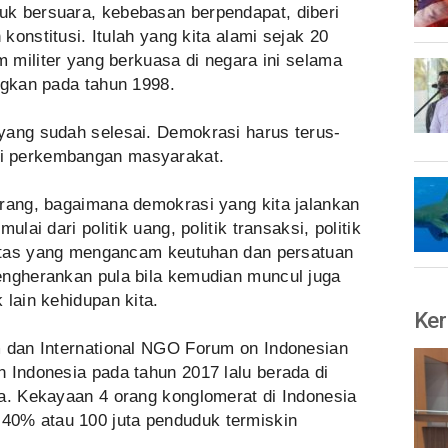
k bersuara, kebebasan berpendapat, diberi
 konstitusi. Itulah yang kita alami sejak 20
m militer yang berkuasa di negara ini selama
ngkan pada tahun 1998.
yang sudah selesai. Demokrasi harus terus-
i perkembangan masyarakat.
arang, bagaimana demokrasi yang kita jalankan
lai dari politik uang, politik transaksi, politik
ntitas yang mengancam keutuhan dan persatuan
engherankan pula bila kemudian muncul juga
 lain kehidupan kita.
Ker
m dan International NGO Forum on Indonesian
 Indonesia pada tahun 2017 lalu berada di
ia. Kekayaan 4 orang konglomerat di Indonesia
0% atau 100 juta penduduk termiskin