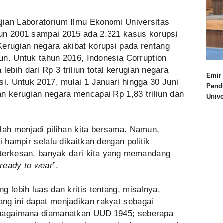
ian Laboratorium Ilmu Ekonomi Universitas
un 2001 sampai 2015 ada 2.321 kasus korupsi
Kerugian negara akibat korupsi pada rentang
iun. Untuk tahun 2016, Indonesia Corruption
bih dari Rp 3 triliun total kerugian negara
Emir 
si. Untuk 2017, mulai 1 Januari hingga 30 Juni
Pend
n kerugian negara mencapai Rp 1,83 triliun dan
Univ
lah menjadi pilihan kita bersama. Namun,
i hampir selalu dikaitkan dengan politik
a terkesan, banyak dari kita yang memandang
“
ready to wear
”.
g lebih luas dan kritis tentang, misalnya,
ng ini dapat menjadikan rakyat sebagai
ebagaimana diamanatkan UUD 1945; seberapa