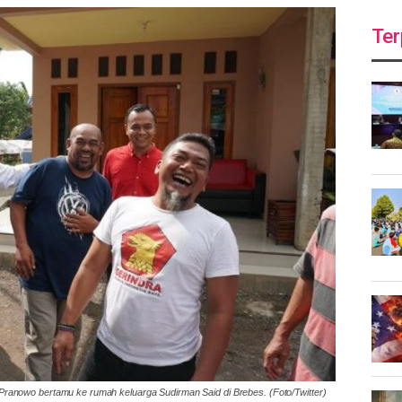
Ter
Pranowo bertamu ke rumah keluarga Sudirman Said di Brebes. (Foto/Twitter)