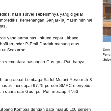
ediksi hasil survei sebelumnya yang digelar
mprediksi kemenangan Ganjar-Taj Yasin mininal
pas.
de yang sama hasil hitung cepat Litbang
ofifah Indar P-Emil Dardak menang atas
ntur Soekarno.
Emir 
Pend
Univ
sen sementara pasangan Gus Ipul-Puti hanya
 hitung cepat Lembaga Saiful Mujani Research &
 masuk mencapai 97,75 persen SMRC menyebut
sen suara dan Gus Ipul-Puti meraup 47,63
t Litbang Kompas dengan data masuk 100 persen