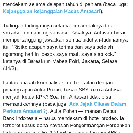
mendekam selama delapan tahun di penjara (baca juga:
Kejanggalan-kejanggalan Kasus Antasari
).
Tudingan-tudingannya selama ini nampaknya tidak
sekadar memancing sensasi. Pasalnya, Antasari berani
mempertanggung jawabkan semua tuduhan-tuduhannya
itu. “Risiko apapun saya terima dan saya setelah
ngomong hari ini besok saya mati, saya siap kok,”
katanya di Bareskrim Mabes Polri, Jakarta, Selasa
(14/2).
Lantas apakah kriminalisasi itu berkaitan dengan
penangkapan Aulia Pohan, besan SBY ketika Antasari
menjadi ketua KPK? Soal ini, Antasari tidak bisa
memastikannnya (baca juga:
Ada Jejak Cikeas Dalam
Perkara Antasari?
). Aulia Pohan — mantan Deputi
Bank Indonesia – harus mendekam di hotel prodeo. Ia
terseret kasus dana Yayasan Pengembangan Perbankan
Indonesia senilai Rp 100 miliar yang ditangani KPK di