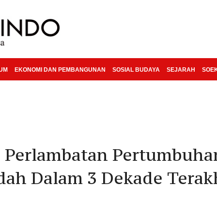
KUM
EKONOMI DAN PEMBANGUNAN
SOSIAL BUDAYA
SEJARAH
SOE
i Perlambatan Pertumbuha
ah Dalam 3 Dekade Terak