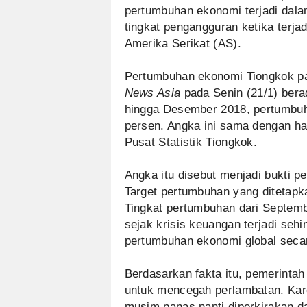
pertumbuhan ekonomi terjadi dala
tingkat pengangguran ketika terj
Amerika Serikat (AS).
Pertumbuhan ekonomi Tiongkok pad
News Asia
pada Senin (21/1) bera
hingga Desember 2018, pertumbuh
persen. Angka ini sama dengan has
Pusat Statistik Tiongkok.
Angka itu disebut menjadi bukti 
Target pertumbuhan yang ditetapk
Tingkat pertumbuhan dari Septem
sejak krisis keuangan terjadi se
pertumbuhan ekonomi global secar
Berdasarkan fakta itu, pemerinta
untuk mencegah perlambatan. Kare
musim panas nanti diperkirakan da