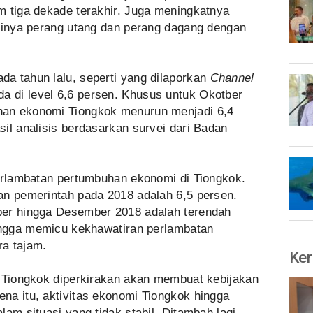
m tiga dekade terakhir. Juga meningkatnya
adinya perang utang dan perang dagang dengan
a tahun lalu, seperti yang dilaporkan
Channel
da di level 6,6 persen. Khusus untuk Okotber
an ekonomi Tiongkok menurun menjadi 6,4
il analisis berdasarkan survei dari Badan
perlambatan pertumbuhan ekonomi di Tiongkok.
an pemerintah pada 2018 adalah 6,5 persen.
ber hingga Desember 2018 adalah terendah
hingga memicu kekhawatiran perlambatan
a tajam.
Ker
h Tiongkok diperkirakan akan membuat kebijakan
na itu, aktivitas ekonomi Tiongkok hingga
lam situasi yang tidak stabil. Ditambah lagi