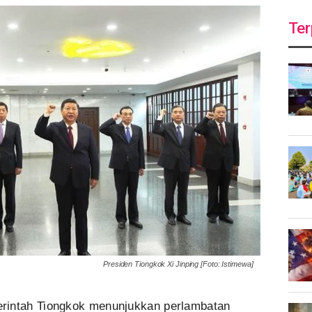
Ter
Presiden Tiongkok Xi Jinping [Foto: Istimewa]
rintah Tiongkok menunjukkan perlambatan