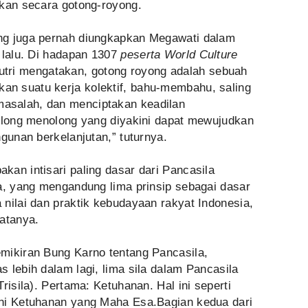
ukan secara gotong-royong.
ng juga pernah diungkapkan Megawati dalam
 lalu. Di hadapan 1307
peserta World Culture
utri mengatakan, gotong royong adalah sebuah
n suatu kerja kolektif, bahu-membahu, saling
asalah, dan menciptakan keadilan
tolong menolong yang diyakini dapat mewujudkan
ngunan berkelanjutan,” tuturnya.
an intisari paling dasar dari Pancasila
la, yang mengandung lima prinsip sebagai dasar
nilai dan praktik kebudayaan rakyat Indonesia,
atanya.
mikiran Bung Karno tentang Pancasila,
 lebih dalam lagi, lima sila dalam Pancasila
risila). Pertama: Ketuhanan. Hal ini seperti
kni Ketuhanan yang Maha Esa.Bagian kedua dari