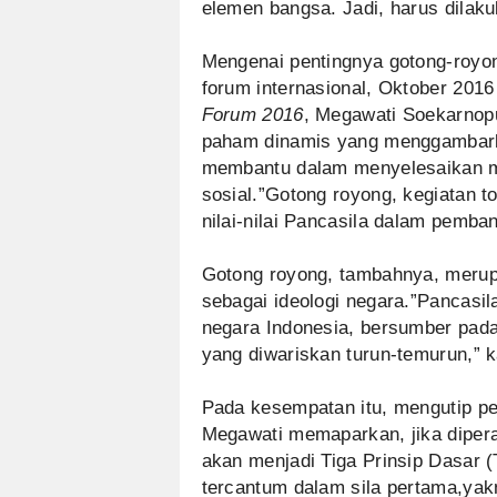
elemen bangsa. Jadi, harus dilak
Mengenai pentingnya gotong-royo
forum internasional, Oktober 2016
Forum 2016
, Megawati Soekarnop
paham dinamis yang menggambarka
membantu dalam menyelesaikan m
sosial.”Gotong royong, kegiatan 
nilai-nilai Pancasila dalam pemba
Gotong royong, tambahnya, merupak
sebagai ideologi negara.”Pancasi
negara Indonesia, bersumber pada 
yang diwariskan turun-temurun,” k
Pada kesempatan itu, mengutip pe
Megawati memaparkan, jika diperas
akan menjadi Tiga Prinsip Dasar (T
tercantum dalam sila pertama,ya