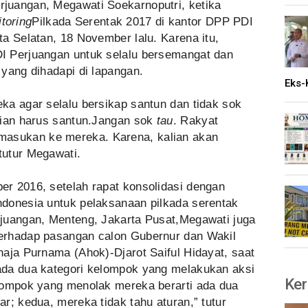
juangan, Megawati Soekarnoputri, ketika
toring
Pilkada Serentak 2017 di kantor DPP PDI
a Selatan, 18 November lalu. Karena itu,
I Perjuangan untuk selalu bersemangat dan
yang dihadapi di lapangan.
Eks-
ka agar selalu bersikap santun dan tidak sok
lian harus santun.Jangan sok
tau
. Rakyat
masukan ke mereka. Karena, kalian akan
tutur Megawati.
r 2016, setelah rapat konsolidasi dengan
donesia untuk pelaksanaan pilkada serentak
juangan, Menteng, Jakarta Pusat,Megawati juga
erhadap pasangan calon Gubernur dan Wakil
aja Purnama (Ahok)-Djarot Saiful Hidayat, saat
ada dua kategori kelompok yang melakukan aksi
Ker
lompok yang menolak mereka berarti ada dua
r; kedua, mereka tidak tahu aturan,” tutur