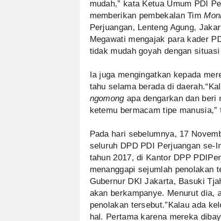
mudah,” kata Ketua Umum PDI Per
memberikan pembekalan Tim
Moni
Perjuangan, Lenteng Agung, Jakart
Megawati mengajak para kader PD
tidak mudah goyah dengan situasi 
Ia juga mengingatkan kepada mere
tahu selama berada di daerah.“Ka
ngomong
apa dengarkan dan beri 
ketemu bermacam tipe manusia,” 
Pada hari sebelumnya, 17 Novembe
seluruh DPD PDI Perjuangan se-In
tahun 2017, di Kantor DPP PDIPer
menanggapi sejumlah penolakan t
Gubernur DKI Jakarta, Basuki Tjah
akan berkampanye. Menurut dia, 
penolakan tersebut.”Kalau ada ke
hal. Pertama karena mereka dibaya