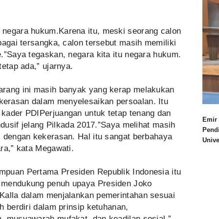
 negara hukum.Karena itu, meski seorang calon
bagai tersangka, calon tersebut masih memiliki
.”Saya tegaskan, negara kita itu negara hukum.
tetap ada,” ujarnya.
arang ini masih banyak yang kerap melakukan
erasan dalam menyelesaikan persoalan. Itu
kader PDIPerjuangan untuk tetap tenang dan
Emir 
ndusif jelang Pilkada 2017.”Saya melihat masih
Pend
i dengan kekerasan. Hal itu sangat berbahaya
Univ
ra,” kata Megawati.
mpuan Pertama Presiden Republik Indonesia itu
n mendukung penuh upaya Presiden Joko
Kalla dalam menjalankan pemerintahan sesuai
h berdiri dalam prinsip ketuhanan,
, musyawarah mufakat, dan keadilan sosial,”