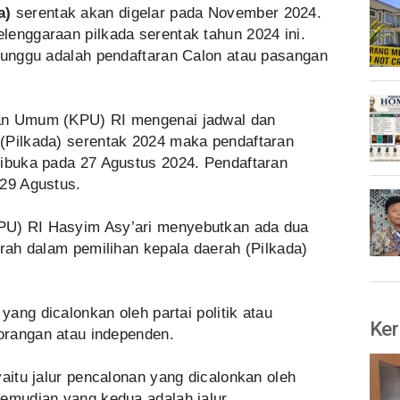
a)
serentak akan digelar pada November 2024.
lenggaraan pilkada serentak tahun 2024 ini.
itunggu adalah pendaftaran Calon atau pasangan
an Umum (KPU) RI mengenai jadwal dan
(Pilkada) serentak 2024 maka pendaftaran
dibuka pada 27 Agustus 2024. Pendaftaran
 29 Agustus.
PU) RI Hasyim Asy’ari menyebutkan ada dua
erah dalam pemilihan kepala daerah (Pilkada)
 yang dicalonkan oleh partai politik atau
Ker
eorangan atau independen.
yaitu jalur pencalonan yang dicalonkan oleh
kemudian yang kedua adalah jalur