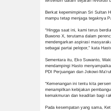
tersendiri dalam sejarah revolusi 
Berkat kepemimpinan Sri Sultan H
mampu tetap menjaga tegaknya Pa
“Hingga saat ini, kami terus berd
Buwono X, terutama dalam perenca
mendengarkan aspirasi masyaraka
sebagai partai pelopor,” kata Hast
Sementara itu, Eko Suwanto, Waki
mendampingi Hasto menyampaikan 
PDI Perjuangan dan Jokowi-Ma’ru
“Kemenangan ini tentu kita perse
menampilkan kebijakan pembangu
kemakmuran dan keadilan bagi raky
Pada kesempatan yang sama, Ket