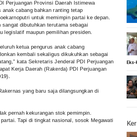
DI Perjuangan Provinsi Daerah Istimewa
s anak cabang bahkan ranting tetap
oekarnoputri untuk memimpin partai ke depan.
h sangat dibutuhkan terutama sebagai
 legislatif maupun pemilihan presiden.
seluruh ketua pengurus anak cabang
lonkan kembali sekaligus dikukuhkan sebagai
ang,” kata Sekretaris Jenderal PDI Perjuangan
Eks-
 Rapat Kerja Daerah (Rakerda) PDI Perjuangan
019).
Rakernas yang baru saja dilangsungkan di
dak pernah kekurangan stok pemimpin.
 partai. Tapi di tingkat nasional, sosok Megawati
Ker