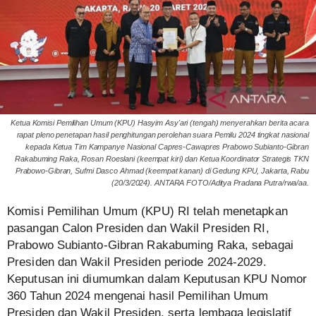
Ketua Komisi Pemilihan Umum (KPU) Hasyim Asy'ari (tengah) menyerahkan berita acara
rapat pleno penetapan hasil penghitungan perolehan suara Pemilu 2024 tingkat nasional
kepada Ketua Tim Kampanye Nasional Capres-Cawapres Prabowo Subianto-Gibran
Rakabuming Raka, Rosan Roeslani (keempat kiri) dan Ketua Koordinator Strategis TKN
Prabowo-Gibran, Sufmi Dasco Ahmad (keempat kanan) di Gedung KPU, Jakarta, Rabu
(20/3/2024). ANTARA FOTO/Aditya Pradana Putra/rwa/aa.
Komisi Pemilihan Umum (KPU) RI telah menetapkan
pasangan Calon Presiden dan Wakil Presiden RI,
Prabowo Subianto-Gibran Rakabuming Raka, sebagai
Presiden dan Wakil Presiden periode 2024-2029.
Keputusan ini diumumkan dalam Keputusan KPU Nomor
360 Tahun 2024 mengenai hasil Pemilihan Umum
Presiden dan Wakil Presiden, serta lembaga legislatif