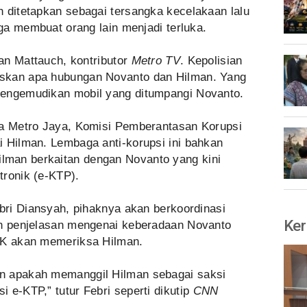
h ditetapkan sebagai tersangka kecelakaan lalu
gga membuat orang lain menjadi terluka.
man Mattauch, kontributor
Metro TV
. Kepolisian
skan apa hubungan Novanto dan Hilman. Yang
mengemudikan mobil yang ditumpangi Novanto.
da Metro Jaya, Komisi Pemberantasan Korupsi
i Hilman. Lembaga anti-korupsi ini bahkan
man berkaitan dengan Novanto yang kini
tronik (e-KTP).
ebri Diansyah, pihaknya akan berkoordinasi
Ker
an penjelasan mengenai keberadaan Novanto
KPK akan memeriksa Hilman.
n apakah memanggil Hilman sebagai saksi
 e-KTP,” tutur Febri seperti dikutip
CNN