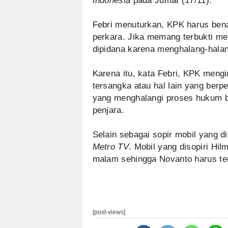
Indonesia
pada Jumat (17/11).
Febri menuturkan, KPK harus ben
perkara. Jika memang terbukti me
dipidana karena menghalang-halan
Karena itu, kata Febri, KPK meng
tersangka atau hal lain yang ber
yang menghalangi proses hukum bi
penjara.
Selain sebagai sopir mobil yang d
Metro TV
. Mobil yang disopiri Hi
malam sehingga Novanto harus ter
[post-views]