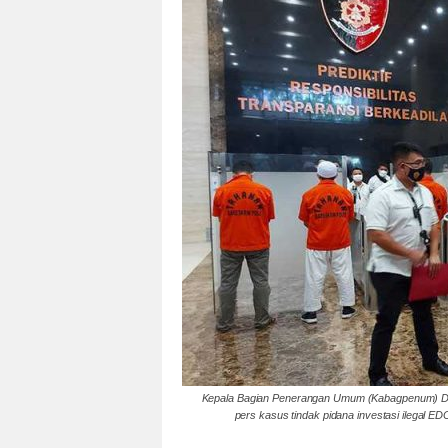
Kepala Bagian Penerangan Umum (Kabagpenum) D
pers kasus tindak pidana investasi ilegal ED