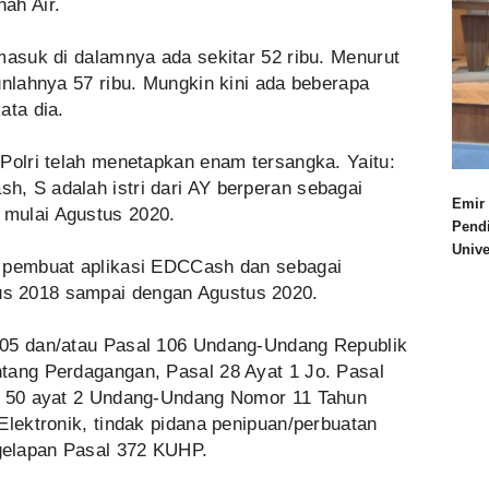
nah Air.
masuk di dalamnya ada sekitar 52 ribu. Menurut
unlahnya 57 ribu. Mungkin kini ada beberapa
ata dia.
Polri telah menetapkan enam tersangka. Yaitu:
, S adalah istri dari AY berperan sebagai
Emir 
mulai Agustus 2020.
Pend
Univ
i pembuat aplikasi EDCCash dan sebagai
s 2018 sampai dengan Agustus 2020.
105 dan/atau Pasal 106 Undang-Undang Republik
tang Perdagangan, Pasal 28 Ayat 1 Jo. Pasal
al 50 ayat 2 Undang-Undang Nomor 11 Tahun
Elektronik, tindak pidana penipuan/perbuatan
gelapan Pasal 372 KUHP.