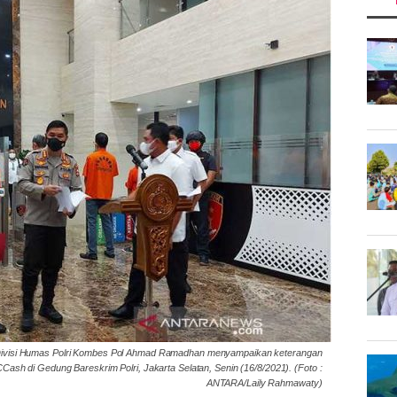
ivisi Humas Polri Kombes Pol Ahmad Ramadhan menyampaikan keterangan
CCash di Gedung Bareskrim Polri, Jakarta Selatan, Senin (16/8/2021). (Foto :
ANTARA/Laily Rahmawaty)