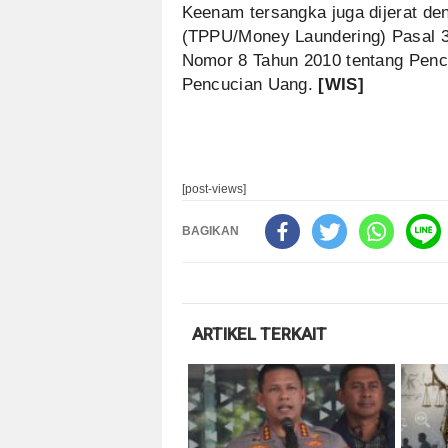
Keenam tersangka juga dijerat de
(TPPU/Money Laundering) Pasal 3
Nomor 8 Tahun 2010 tentang Pen
Pencucian Uang.
[WIS]
[post-views]
BAGIKAN
ARTIKEL TERKAIT