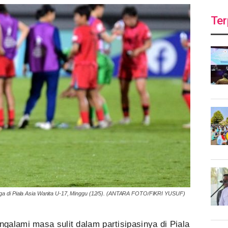
Ter
iga di Piala Asia Wanita U-17, Minggu (12/5). (ANTARA FOTO/FIKRI YUSUF)
galami masa sulit dalam partisipasinya di Piala