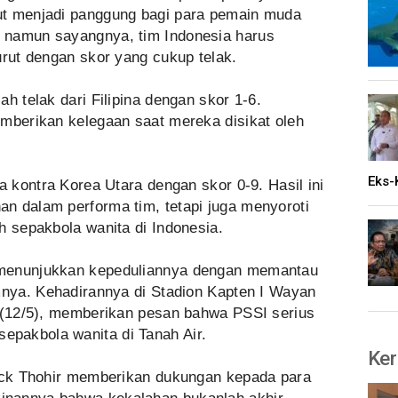
ut menjadi panggung bagi para pemain muda
 namun sayangnya, tim Indonesia harus
urut dengan skor yang cukup telak.
h telak dari Filipina dengan skor 1-6.
emberikan kelegaan saat mereka disikat oleh
Eks-
a kontra Korea Utara dengan skor 0-9. Hasil ini
n dalam performa tim, tetapi juga menyoroti
h sepakbola wanita di Indonesia.
 menunjukkan kepeduliannya dengan memantau
imnya. Kehadirannya di Stadion Kapten I Wayan
u (12/5), memberikan pesan bahwa PSSI serius
pakbola wanita di Tanah Air.
Ker
rick Thohir memberikan dukungan kepada para