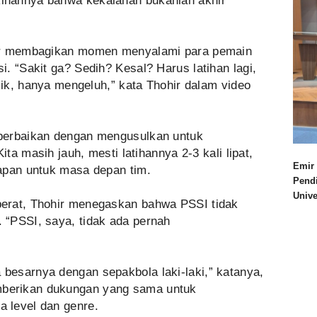
inannya bahwa kekalahan bukanlah akhir
hir membagikan momen menyalami para pemain
. “Sakit ga? Sedih? Kesal? Harus latihan lagi,
alik, hanya mengeluh,” kata Thohir dalam video
perbaikan dengan mengusulkan untuk
ita masih jauh, mesti latihannya 2-3 kali lipat,
Emir 
apan untuk masa depan tim.
Pend
Univ
erat, Thohir menegaskan bahwa PSSI tidak
“PSSI, saya, tidak ada pernah
esarnya dengan sepakbola laki-laki,” katanya,
berikan dukungan yang sama untuk
 level dan genre.