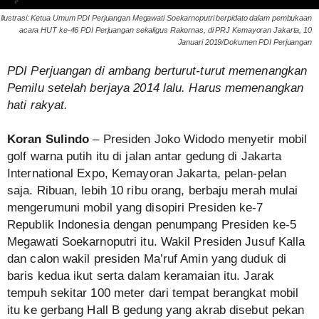
Ilustrasi: Ketua Umum PDI Perjuangan Megawati Soekarnoputri berpidato dalam pembukaan
acara HUT ke-46 PDI Perjuangan sekaligus Rakornas, di PRJ Kemayoran Jakarta, 10
Januari 2019/Dokumen PDI Perjuangan
PDI Perjuangan di ambang berturut-turut memenangkan
Pemilu setelah berjaya 2014 lalu. Harus memenangkan
hati rakyat.
Koran Sulindo
– Presiden Joko Widodo menyetir mobil
golf warna putih itu di jalan antar gedung di Jakarta
International Expo, Kemayoran Jakarta, pelan-pelan
saja. Ribuan, lebih 10 ribu orang, berbaju merah mulai
mengerumuni mobil yang disopiri Presiden ke-7
Republik Indonesia dengan penumpang Presiden ke-5
Megawati Soekarnoputri itu. Wakil Presiden Jusuf Kalla
dan calon wakil presiden Ma’ruf Amin yang duduk di
baris kedua ikut serta dalam keramaian itu. Jarak
tempuh sekitar 100 meter dari tempat berangkat mobil
itu ke gerbang Hall B gedung yang akrab disebut pekan