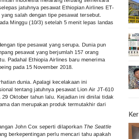
intah Indonesia melarang terbang sementara
elepas jatuhnya pesawat Ethiopian Airlines ET-
ang salah dengan tipe pesawat tersebut.
pada Minggu (10/3) setelah 5 menit lepas landas
engan tipe pesawat yang serupa. Dunia pun
numpang pesawat yang berjumlah 157 orang
tu. Padahal Ethiopia Airlines baru menerima
Boeing pada 15 November 2018.
atian dunia. Apalagi kecelakaan ini
ional tentang jatuhnya pesawat Lion Air JT-610
 Oktober tahun lalu. Kejadian ini dinilai tidak
ama dan merupakan produk termutakhir dari
Ker
angan John Cox seperti dilaporkan
The Seattle
ng berkepentingan perlu mencari tahu apakah