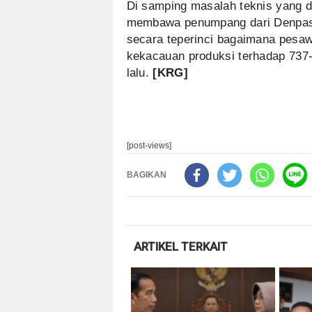
Di samping masalah teknis yang di
membawa penumpang dari Denpasar
secara teperinci bagaimana pesaw
kekacauan produksi terhadap 737
lalu.
[KRG]
[post-views]
BAGIKAN
ARTIKEL TERKAIT