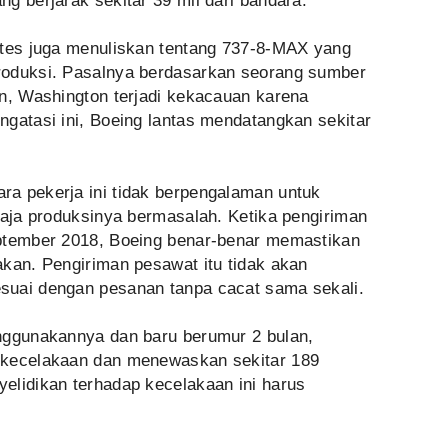
g berjarak sekitar 39 mil dari bandara.
ates juga menuliskan tentang 737-8-MAX yang
roduksi. Pasalnya berdasarkan seorang sumber
on, Washington terjadi kekacauan karena
gatasi ini, Boeing lantas mendatangkan sekitar
a pekerja ini tidak berpengalaman untuk
saja produksinya bermasalah. Ketika pengiriman
eptember 2018, Boeing benar-benar memastikan
akan. Pengiriman pesawat itu tidak akan
suai dengan pesanan tanpa cacat sama sekali.
nggunakannya dan baru berumur 2 bulan,
 kecelakaan dan menewaskan sekitar 189
elidikan terhadap kecelakaan ini harus