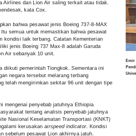
irlines dan Lion Air saling terkait atau tidak.
 mendesak, kata Cox.
pkan bahwa pesawat jenis Boeing 737-8-MAX
a. Itu semua untuk memastikan bahwa pesawat
m kondisi laik terbang. Catatan Kementerian
iki jenis Boeing 737 Max-8 adalah Garuda
on Air sebanyak 10 unit.
Emir 
Pend
 diikuti pemerintah Tiongkok. Sementara ini
Univ
gan negara tersebut melarang terbang
 telah mengirimkan sekitar 96 unit dengan tipe
mi mengenai penyebab jatuhnya Ethiopia
masyarakat tentang analisis penyebab jatuhnya
mite Nasional Keselamatan Transportasi (KNKT)
ngalami kerusakan
airspeed indicator
. Kondisi
an sebelum pesawat Lion akhirnya jatuh.