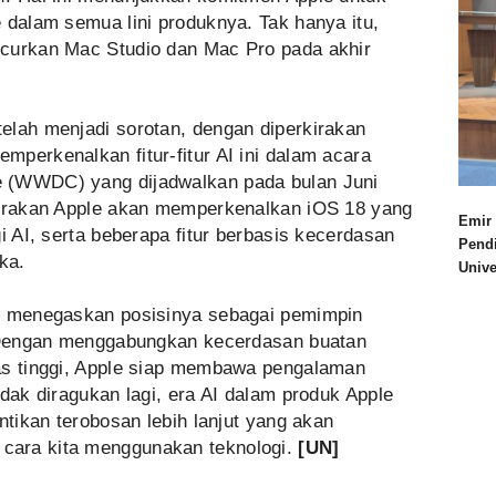
 dalam semua lini produknya. Tak hanya itu,
ncurkan Mac Studio dan Mac Pro pada akhir
elah menjadi sorotan, dengan diperkirakan
perkenalkan fitur-fitur AI ini dalam acara
 (WWDC) yang dijadwalkan pada bulan Juni
kirakan Apple akan memperkenalkan iOS 18 yang
Emir 
i AI, serta beberapa fitur berbasis kecerdasan
Pend
ka.
Univ
le menegaskan posisinya sebagai pemimpin
. Dengan menggabungkan kecerdasan buatan
as tinggi, Apple siap membawa pengalaman
idak diragukan lagi, era AI dalam produk Apple
ntikan terobosan lebih lanjut yang akan
cara kita menggunakan teknologi.
[UN]